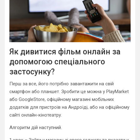
Як дивитися фільм онлайн за
допомогою спеціального
застосунку?
Перш за все, його потрібно завантажити на свій
смартфон або планшет. Зробити це можна у PlayMarket
або GoogleStore, офіційному магазині мобільних
додатків для пристроїв на Андроїді, або на офіційному
сайті онлайн-кінотеатру.
Алгоритм дій наступний.
1 крок – Зайти у магазин зі свого гаджету та вказати у