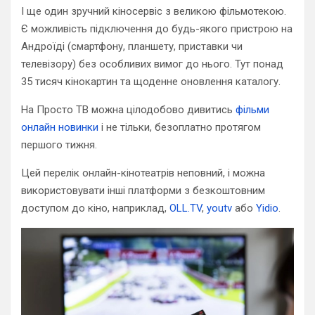
І ще один зручний кіносервіс з великою фільмотекою.
Є можливість підключення до будь-якого пристрою на
Андроїді (смартфону, планшету, приставки чи
телевізору) без особливих вимог до нього. Тут понад
35 тисяч кінокартин та щоденне оновлення каталогу.
На Просто ТВ можна цілодобово дивитись
фільми
онлайн новинки
і не тільки, безоплатно протягом
першого тижня.
Цей перелік онлайн-кінотеатрів неповний, і можна
використовувати інші платформи з безкоштовним
доступом до кіно, наприклад,
OLL.TV
,
youtv
або
Yidio
.