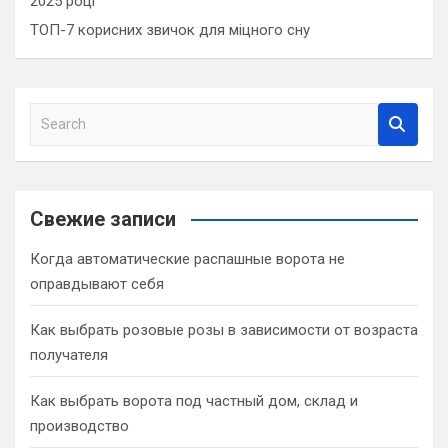
2025 році
ТОП-7 корисних звичок для міцного сну
S
e
a
r
c
Свежие записи
h
Когда автоматические распашные ворота не
оправдывают себя
Как выбрать розовые розы в зависимости от возраста
получателя
Как выбрать ворота под частный дом, склад и
производство