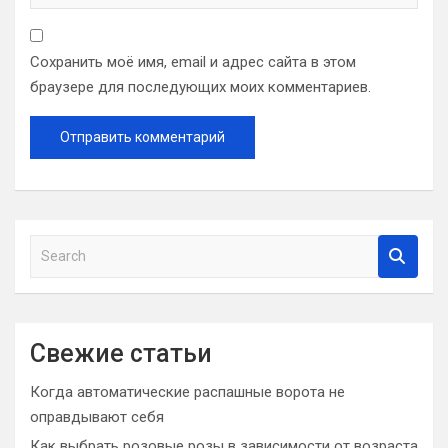
Сохранить моё имя, email и адрес сайта в этом
браузере для последующих моих комментариев.
S
e
a
r
c
Свежие статьи
h
Когда автоматические распашные ворота не
оправдывают себя
Как выбрать розовые розы в зависимости от возраста