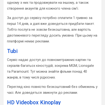
одному з них та продовжувати на іншому, а також
створення акаунтів для кожного члена сім’ї.
За доступ до сервісу потрібно сплатити 1 гривню за
перші 14 днів, а далі вже доведеться придбати пакет.
Тобто послуга не зовсім безкоштовна, але вартість
двотижневого перегляду досить умовна. При цьому на
платформі немає реклами.
Tubi
Сервіс надає доступ до повнометражних картин та
серіалів багатьох кіностудій, зокрема MGM, Lionsgate
та Paramount. Тут можна знайти фільми понад 40
жанрів, в тому числі рідкісних.
Перегляд кіно повністю безкоштовний без обмежень у
часі. Але доведеться звикнути до реклами.
HD Videobox Kinoplay