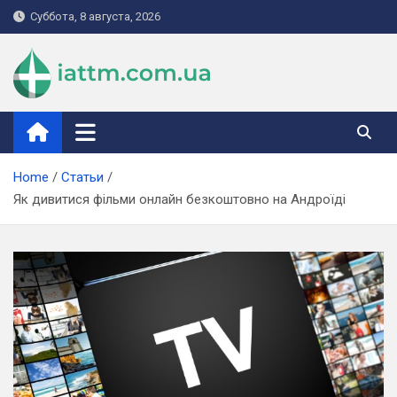
Skip
Суббота, 8 августа, 2026
to
content
iattm.com.ua
Home
Статьи
Як дивитися фільми онлайн безкоштовно на Андроїді