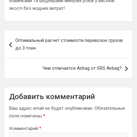
новинками та шедеврами минулих років у високій
якості без жодних витрат!
Навигация
Оптимальный расчет стоимости перевозок грузов
по
до 3 тонн
записям
Чем отличается Airbag от SRS Airbag?
Добавить комментарий
Ваш адрес email не будет опубликован.
Обязательные
поля помечены
*
Комментарий
*