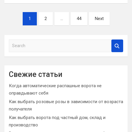
Навигация
1
2
…
44
Next
по
записям
S
e
a
r
c
Свежие статьи
h
Когда автоматические распашные ворота не
оправдывают себя
Как выбрать розовые розы в зависимости от возраста
получателя
Как выбрать ворота под частный дом, склад и
производство