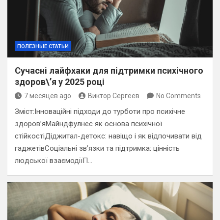
ПОЛЕЗНЫЕ СТАТЬИ
Сучасні лайфхаки для підтримки психічного
здоров\’я у 2025 році
7 месяцев ago
Виктор Сергеев
No Comments
Зміст:Інноваційні підходи до турботи про психічне
здоров’яМайндфулнес як основа психічної
стійкостіДіджитал-детокс: навіщо і як відпочивати від
гаджетівСоціальні зв’язки та підтримка: цінність
людської взаємодіїП…