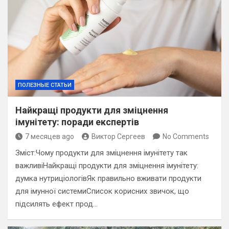
ПОЛЕЗНЫЕ СТАТЬИ
Найкращі продукти для зміцнення
імунітету: поради експертів
7 месяцев ago
Виктор Сергеев
No Comments
Зміст:Чому продукти для зміцнення імунітету так
важливіНайкращі продукти для зміцнення імунітету:
думка нутриціологівЯк правильно вживати продукти
для імунної системиСписок корисних звичок, що
підсилять ефект прод…