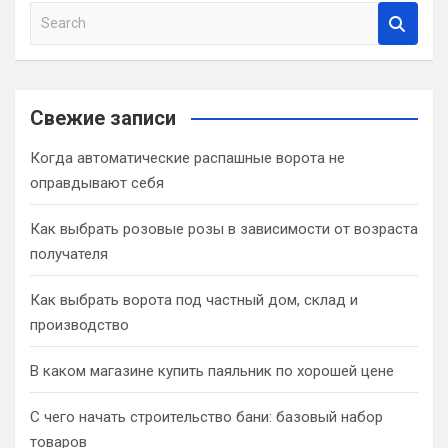
S
e
a
r
c
Свежие записи
h
Когда автоматические распашные ворота не
оправдывают себя
Как выбрать розовые розы в зависимости от возраста
получателя
Как выбрать ворота под частный дом, склад и
производство
В каком магазине купить паяльник по хорошей цене
С чего начать строительство бани: базовый набор
товаров