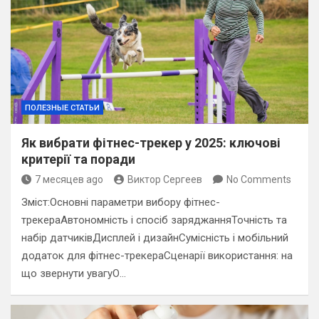
ПОЛЕЗНЫЕ СТАТЬИ
Як вибрати фітнес-трекер у 2025: ключові
критерії та поради
7 месяцев ago
Виктор Сергеев
No Comments
Зміст:Основні параметри вибору фітнес-
трекераАвтономність і спосіб заряджанняТочність та
набір датчиківДисплей і дизайнСумісність і мобільний
додаток для фітнес-трекераСценарії використання: на
що звернути увагуО…