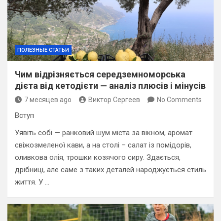
ПОЛЕЗНЫЕ СТАТЬИ
Чим відрізняється середземноморська
дієта від кетодієти — аналіз плюсів і мінусів
7 месяцев ago
Виктор Сергеев
No Comments
Вступ
Уявіть собі — ранковий шум міста за вікном, аромат
свіжозмеленої кави, а на столі – салат із помідорів,
оливкова олія, трошки козячого сиру. Здається,
дрібниці, але саме з таких деталей народжується стиль
життя. У …