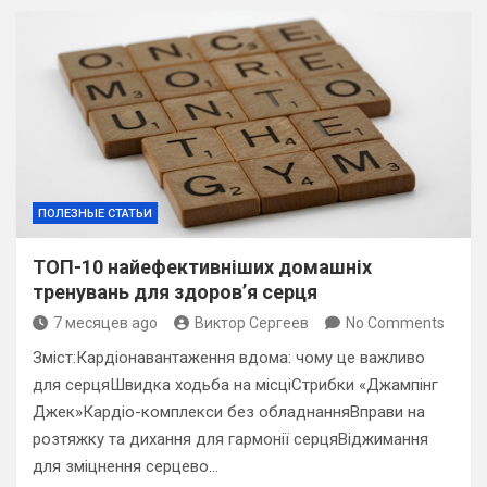
ПОЛЕЗНЫЕ СТАТЬИ
ТОП-10 найефективніших домашніх
тренувань для здоров’я серця
7 месяцев ago
Виктор Сергеев
No Comments
Зміст:Кардіонавантаження вдома: чому це важливо
для серцяШвидка ходьба на місціСтрибки «Джампінг
Джек»Кардіо-комплекси без обладнанняВправи на
розтяжку та дихання для гармонії серцяВіджимання
для зміцнення серцево…