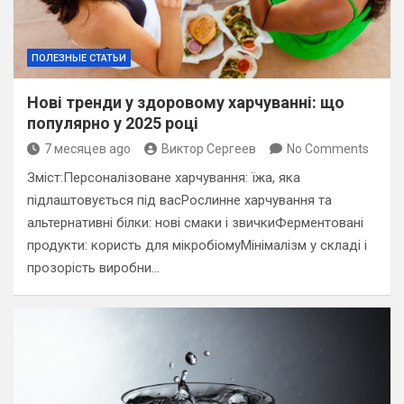
ПОЛЕЗНЫЕ СТАТЬИ
Нові тренди у здоровому харчуванні: що
популярно у 2025 році
7 месяцев ago
Виктор Сергеев
No Comments
Зміст:Персоналізоване харчування: їжа, яка
підлаштовується під васРослинне харчування та
альтернативні білки: нові смаки і звичкиФерментовані
продукти: користь для мікробіомуМінімалізм у складі і
прозорість виробни…