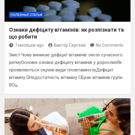
ПОЛЕЗНЫЕ СТАТЬИ
Ознаки дефіциту вітамінів: як розпізнати та
що робити
7 месяцев ago
Виктор Сергеев
No Comments
Зміст:Чому виникає дефіцит вітамінів: ілюзії сучасного
ритмуОсновні ознаки дефіциту вітамінів у дорослихЯк
проявляються окремі види гіповітамінозуДефіцит
вітаміну DНедостатність вітаміну СБрак вітамінів групи
ВОц…