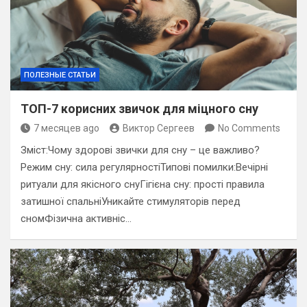
ПОЛЕЗНЫЕ СТАТЬИ
ТОП-7 корисних звичок для міцного сну
7 месяцев ago
Виктор Сергеев
No Comments
Зміст:Чому здорові звички для сну – це важливо?
Режим сну: сила регулярностіТипові помилки:Вечірні
ритуали для якісного снуГігієна сну: прості правила
затишної спальніУникайте стимуляторів перед
сномФізична активніс…