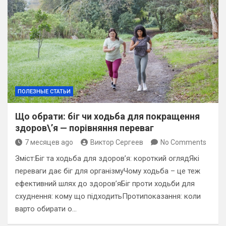
ПОЛЕЗНЫЕ СТАТЬИ
Що обрати: біг чи ходьба для покращення
здоров\’я — порівняння переваг
7 месяцев ago
Виктор Сергеев
No Comments
Зміст:Біг та ходьба для здоров’я: короткий оглядЯкі
переваги дає біг для організмуЧому ходьба – це теж
ефективний шлях до здоров’яБіг проти ходьби для
схуднення: кому що підходитьПротипоказання: коли
варто обирати о…