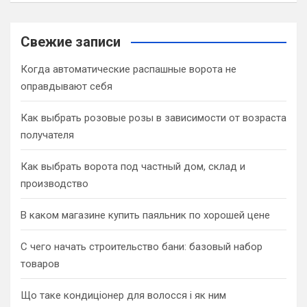
a
r
c
Свежие записи
h
Когда автоматические распашные ворота не
оправдывают себя
Как выбрать розовые розы в зависимости от возраста
получателя
Как выбрать ворота под частный дом, склад и
производство
В каком магазине купить паяльник по хорошей цене
С чего начать строительство бани: базовый набор
товаров
Що таке кондиціонер для волосся і як ним