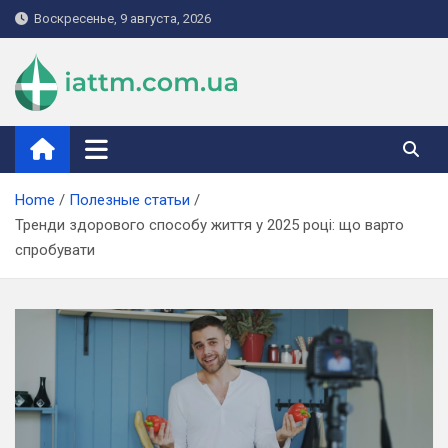
Skip
Воскресенье, 9 августа, 2026
to
content
iattm.com.ua
Home
Полезные статьи
Тренди здорового способу життя у 2025 році: що варто
спробувати