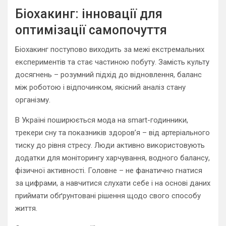
Біохакинг: інновації для
оптимізації самопочуття
Біохакинг поступово виходить за межі екстремальних
експериментів та стає частиною побуту. Замість культу
досягнень – розумний підхід до відновлення, баланс
між роботою і відпочинком, якісний аналіз стану
організму.
В Україні поширюється мода на smart-годинники,
трекери сну та показників здоров’я – від артеріального
тиску до рівня стресу. Люди активно використовують
додатки для моніторингу харчування, водного балансу,
фізичної активності. Головне – не фанатично гнатися
за цифрами, а навчитися слухати себе і на основі даних
приймати обґрунтовані рішення щодо свого способу
життя.