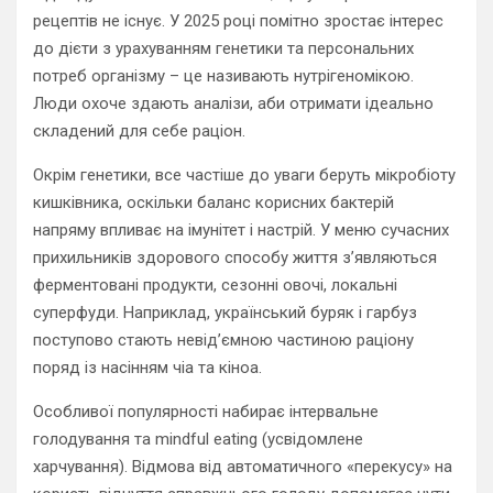
рецептів не існує. У 2025 році помітно зростає інтерес
до дієти з урахуванням генетики та персональних
потреб організму – це називають нутрігеномікою.
Люди охоче здають аналізи, аби отримати ідеально
складений для себе раціон.
Окрім генетики, все частіше до уваги беруть мікробіоту
кишківника, оскільки баланс корисних бактерій
напряму впливає на імунітет і настрій. У меню сучасних
прихильників здорового способу життя з’являються
ферментовані продукти, сезонні овочі, локальні
суперфуди. Наприклад, український буряк і гарбуз
поступово стають невід’ємною частиною раціону
поряд із насінням чіа та кіноа.
Особливої популярності набирає інтервальне
голодування та mindful eating (усвідомлене
харчування). Відмова від автоматичного «перекусу» на