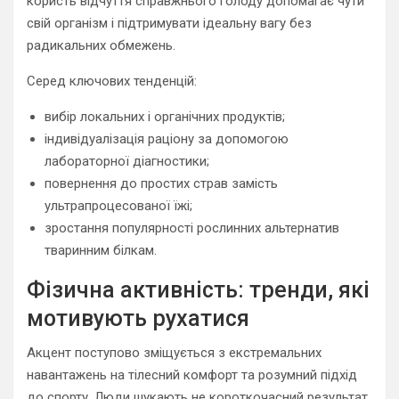
користь відчуття справжнього голоду допомагає чути
свій організм і підтримувати ідеальну вагу без
радикальних обмежень.
Серед ключових тенденцій:
вибір локальних і органічних продуктів;
індивідуалізація раціону за допомогою
лабораторної діагностики;
повернення до простих страв замість
ультрапроцесованої їжі;
зростання популярності рослинних альтернатив
тваринним білкам.
Фізична активність: тренди, які
мотивують рухатися
Акцент поступово зміщується з екстремальних
навантажень на тілесний комфорт та розумний підхід
до спорту. Люди шукають не короткочасний результат,