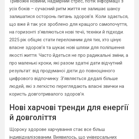
Тривожні новини, надмірний стрес, потік інформації з
усіх боків – сучасний ритм життя не залишає шансу
залишатися осторонь питань здоров’я. Коли здається,
що вже й так усе зроблено для кращого самопочуття,
на горизонті з’являються нові течії, техніки й підходи.
2025 рік обіцяє стати переломним для тих, хто цінує
власне здоров’я та шукає нові шляхи для поліпшення
якості життя. Часто йдеться не про радикальні зміни, а
про маленькі кроки, які разом здатні дати відчутний
результат: від продуманої дієти до повноцінного
цифрового відпочинку. З’являється дедалі більше
людей, які з легкістю переглядають власні звички на
користь довготривалого здоров’я.
Нові харчові тренди для енергії
й довголіття
Щороку здорове харчування стає все більш
індивідуалізованим. Виявилось, що універсальних