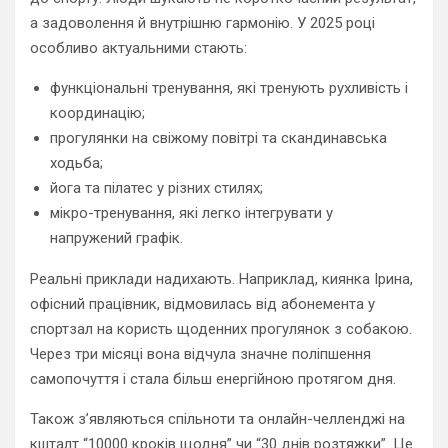
а задоволення й внутрішню гармонію. У 2025 році
особливо актуальними стають:
функціональні тренування, які тренують рухливість і
координацію;
прогулянки на свіжому повітрі та скандинавська
ходьба;
йога та пілатес у різних стилях;
мікро-тренування, які легко інтегрувати у
напружений графік.
Реальні приклади надихають. Наприклад, киянка Ірина,
офісний працівник, відмовилась від абонемента у
спортзал на користь щоденних прогулянок з собакою.
Через три місяці вона відчула значне поліпшення
самопочуття і стала більш енергійною протягом дня.
Також з’являються спільноти та онлайн-челленджі на
кшталт “10000 кроків щодня” чи “30 днів розтяжки”. Це