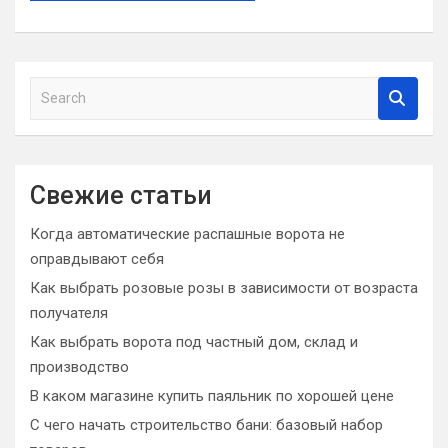
S
e
a
r
c
Свежие статьи
h
Когда автоматические распашные ворота не
оправдывают себя
Как выбрать розовые розы в зависимости от возраста
получателя
Как выбрать ворота под частный дом, склад и
производство
В каком магазине купить паяльник по хорошей цене
С чего начать строительство бани: базовый набор