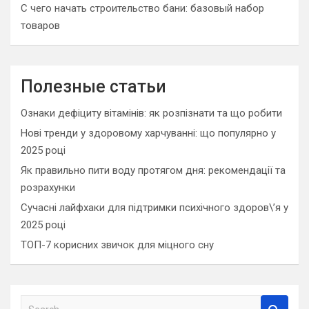
С чего начать строительство бани: базовый набор
товаров
Полезные статьи
Ознаки дефіциту вітамінів: як розпізнати та що робити
Нові тренди у здоровому харчуванні: що популярно у
2025 році
Як правильно пити воду протягом дня: рекомендації та
розрахунки
Сучасні лайфхаки для підтримки психічного здоров\’я у
2025 році
ТОП-7 корисних звичок для міцного сну
S