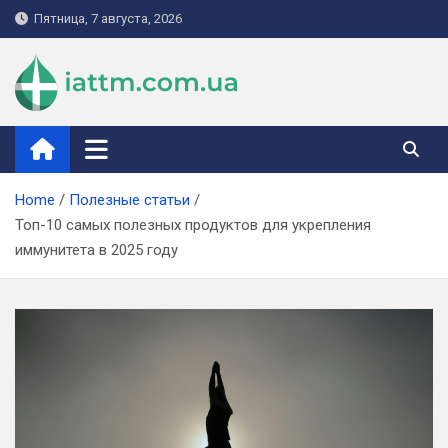
Skip
Пятница, 7 августа, 2026
to
content
iattm.com.ua
Home
Полезные статьи
Топ-10 самых полезных продуктов для укрепления
иммунитета в 2025 году