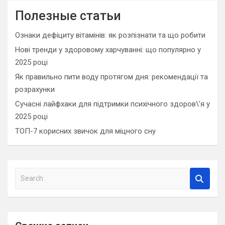
Полезные статьи
Ознаки дефіциту вітамінів: як розпізнати та що робити
Нові тренди у здоровому харчуванні: що популярно у
2025 році
Як правильно пити воду протягом дня: рекомендації та
розрахунки
Сучасні лайфхаки для підтримки психічного здоров\’я у
2025 році
ТОП-7 корисних звичок для міцного сну
S
e
a
r
c