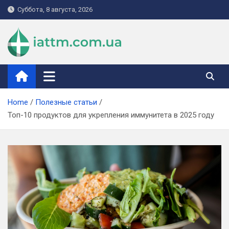
Skip
Суббота, 8 августа, 2026
to
content
iattm.com.ua
Home
Полезные статьи
Топ-10 продуктов для укрепления иммунитета в 2025 году