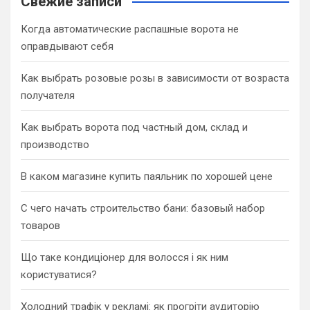
Свежие записи
h
Когда автоматические распашные ворота не
оправдывают себя
Как выбрать розовые розы в зависимости от возраста
получателя
Как выбрать ворота под частный дом, склад и
производство
В каком магазине купить паяльник по хорошей цене
С чего начать строительство бани: базовый набор
товаров
Що таке кондиціонер для волосся і як ним
користуватися?
Холодний трафік у рекламі: як прогріти аудиторію