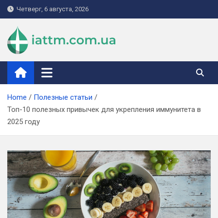
Skip
Четверг, 6 августа, 2026
to
content
iattm.com.ua
Home
Полезные статьи
Топ-10 полезных привычек для укрепления иммунитета в
2025 году