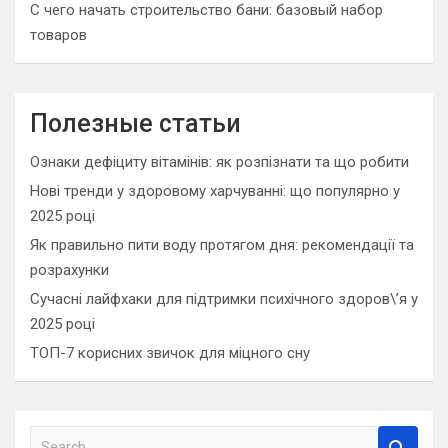
С чего начать строительство бани: базовый набор
товаров
Полезные статьи
Ознаки дефіциту вітамінів: як розпізнати та що робити
Нові тренди у здоровому харчуванні: що популярно у
2025 році
Як правильно пити воду протягом дня: рекомендації та
розрахунки
Сучасні лайфхаки для підтримки психічного здоров\’я у
2025 році
ТОП-7 корисних звичок для міцного сну
S