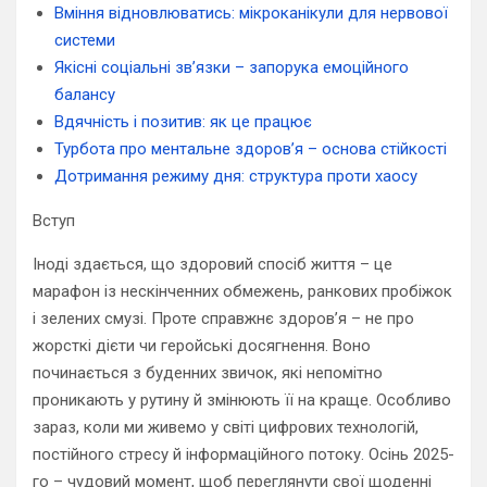
Вміння відновлюватись: мікроканікули для нервової
системи
Якісні соціальні зв’язки – запорука емоційного
балансу
Вдячність і позитив: як це працює
Турбота про ментальне здоров’я – основа стійкості
Дотримання режиму дня: структура проти хаосу
Вступ
Іноді здається, що здоровий спосіб життя – це
марафон із нескінченних обмежень, ранкових пробіжок
і зелених смузі. Проте справжнє здоров’я – не про
жорсткі дієти чи геройські досягнення. Воно
починається з буденних звичок, які непомітно
проникають у рутину й змінюють її на краще. Особливо
зараз, коли ми живемо у світі цифрових технологій,
постійного стресу й інформаційного потоку. Осінь 2025-
го – чудовий момент, щоб переглянути свої щоденні