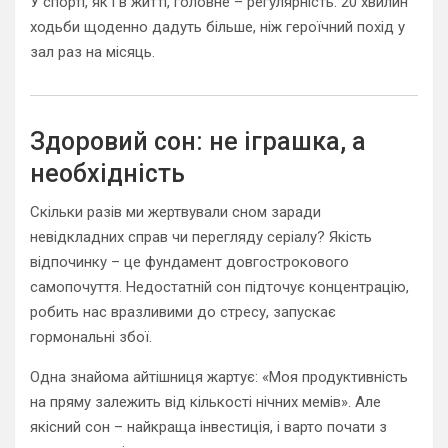
У спорті, як і в житті, головне – регулярність. 20 хвилин
ходьби щоденно дадуть більше, ніж героїчний похід у
зал раз на місяць.
Здоровий сон: не іграшка, а
необхідність
Скільки разів ми жертвували сном заради
невідкладних справ чи перегляду серіалу? Якість
відпочинку – це фундамент довгострокового
самопочуття. Недостатній сон підточує концентрацію,
робить нас вразливими до стресу, запускає
гормональні збої.
Одна знайома айтішниця жартує: «Моя продуктивність
на пряму залежить від кількості нічних мемів». Але
якісний сон – найкраща інвестиція, і варто почати з