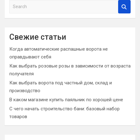
S
e
a
r
c
Свежие статьи
h
Когда автоматические распашные ворота не
оправдывают себя
Как выбрать розовые розы в зависимости от возраста
получателя
Как выбрать ворота под частный дом, склад и
производство
В каком магазине купить паяльник по хорошей цене
С чего начать строительство бани: базовый набор
товаров