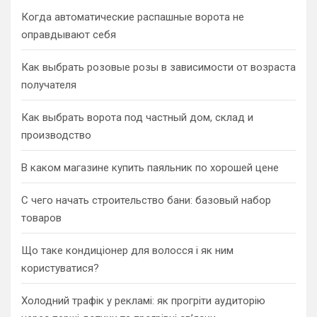
h
Когда автоматические распашные ворота не
оправдывают себя
Как выбрать розовые розы в зависимости от возраста
получателя
Как выбрать ворота под частный дом, склад и
производство
В каком магазине купить паяльник по хорошей цене
С чего начать строительство бани: базовый набор
товаров
Що таке кондиціонер для волосся і як ним
користуватися?
Холодний трафік у рекламі: як прогріти аудиторію