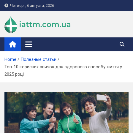
Skip
Четверг, 6 августа, 2026
to
content
iattm.com.ua
Home
Полезные статьи
Топ-10 корисних звичок для здорового способу життя у
2025 році