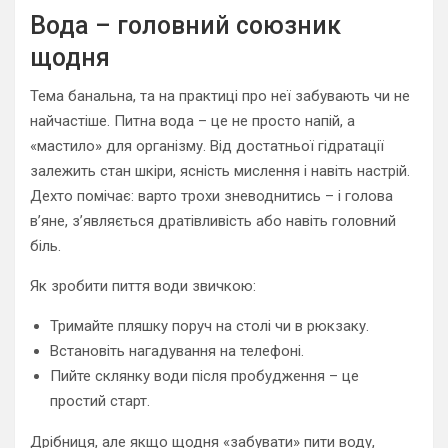
Вода – головний союзник
щодня
Тема банальна, та на практиці про неї забувають чи не
найчастіше. Питна вода – це не просто напій, а
«мастило» для організму. Від достатньої гідратації
залежить стан шкіри, ясність мислення і навіть настрій.
Дехто помічає: варто трохи зневоднитись – і голова
в’яне, з’являється дратівливість або навіть головний
біль.
Як зробити пиття води звичкою:
Тримайте пляшку поруч на столі чи в рюкзаку.
Встановіть нагадування на телефоні.
Пийте склянку води після пробудження – це
простий старт.
Дрібниця, але якщо щодня «забувати» пити воду,