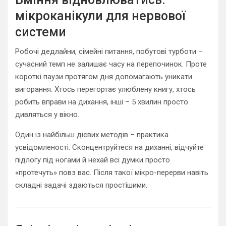
мікроканікули для нервової
системи
Робочі дедлайни, сімейні питання, побутові турботи –
сучасний темп не залишає часу на перепочинок. Проте
короткі паузи протягом дня допомагають уникати
вигорання. Хтось перегортає улюблену книгу, хтось
робить вправи на дихання, інші – 5 хвилин просто
дивляться у вікно.
Один із найбільш дієвих методів – практика
усвідомленості. Сконцентруйтеся на диханні, відчуйте
підлогу під ногами й нехай всі думки просто
«протечуть» повз вас. Після такої мікро-перерви навіть
складні задачі здаються простішими.