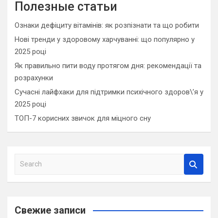
Полезные статьи
Ознаки дефіциту вітамінів: як розпізнати та що робити
Нові тренди у здоровому харчуванні: що популярно у
2025 році
Як правильно пити воду протягом дня: рекомендації та
розрахунки
Сучасні лайфхаки для підтримки психічного здоров\’я у
2025 році
ТОП-7 корисних звичок для міцного сну
S
e
a
r
c
Свежие записи