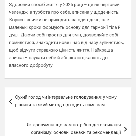
Здоровий спосіб життя у 2025 році – це не черговий
челендж, а турбота про себе, вписана у щоденність.
Корисні звички не приходять за один день, але
маленькі кроки формують основу для гармонії тіла й
душі. Даючи собі простір для змін, дозволяйте собі
помилятися, знаходити нове і час від часу зупинятись,
щоб відчути справжню цінність життя. Найкраща
звичка – слухати себе й зберігати цікавість до
власного добробуту.
Навигация
Сухий голод чи інтервальне голодування: у чому
по
різниця та який метод підходить саме вам
записям
Як зрозуміти, що вам потрібна детоксикація
організму: основні ознаки та рекомендації