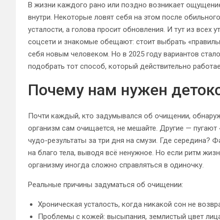
В жизни каждого рано или поздно возникает ощущение: 
внутри. Некоторые ловят себя на этом после обильного 
усталости, а голова просит обновления. И тут из всех 
соцсети и знакомые обещают: стоит выбрать «правиль
себя новым человеком. Но в 2025 году вариантов стало
подобрать тот способ, который действительно работае
Почему нам нужен детокс
Почти каждый, кто задумывался об очищении, обнару
организм сам очищается, не мешайте. Другие — пугают
чудо-результаты за три дня на смузи. Где середина? Ф
на благо тела, выводя всё ненужное. Но если ритм жи
организму иногда сложно справляться в одиночку.
Реальные причины задуматься об очищении:
Хроническая усталость, когда никакой сон не возвр
Проблемы с кожей: высыпания, землистый цвет лица