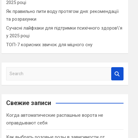
2025 році
Як правильно пити воду протягом дня: рекомендації
та розрахунки
Сучасні лайфхаки для підтримки психічного здоров\’я
у 2025 році
ТОП-7 корисних звичок для міцного сну
S
e
a
r
c
Свежие записи
h
Когда автоматические распашные ворота не
оправдывают себя
Как выбрать розовые розы в зависимости от