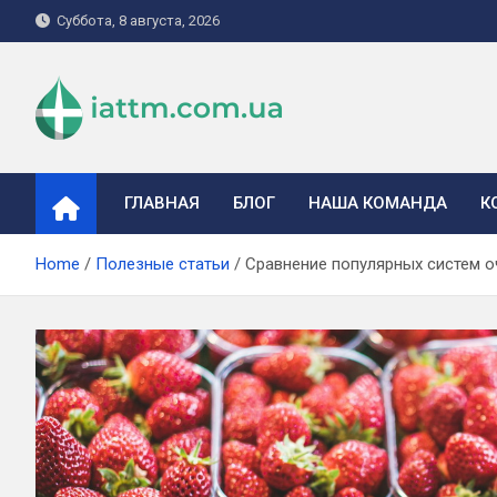
Skip
Суббота, 8 августа, 2026
to
content
iattm.com.ua
ГЛАВНАЯ
БЛОГ
НАША КОМАНДА
К
Home
Полезные статьи
Сравнение популярных систем о