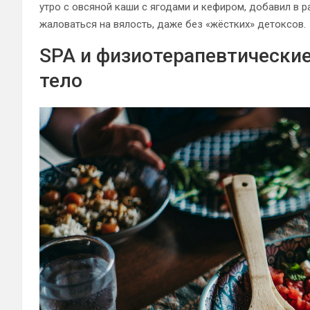
утро с овсяной каши с ягодами и кефиром, добавил в 
жаловаться на вялость, даже без «жёстких» детоксов.
SPA и физиотерапевтические
тело