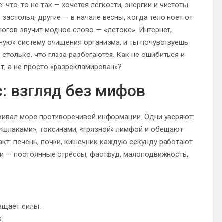
что-то не так — хочется лёгкости, энергии и чистоты
застолья, другие — в начале весны, когда тело ноет от
утюгов звучит модное слово — «детокс». Интернет,
ную» систему очищения организма, и ты почувствуешь
 столько, что глаза разбегаются. Как не ошибиться и
т, а не просто «разрекламирован»?
: взгляд без мифов
живал море противоречивой информации. Одни уверяют:
 «шлаками», токсинами, «грязной» лимфой и обещают
акт: печень, почки, кишечник каждую секунду работают
зни — постоянные стрессы, фастфуд, малоподвижность,
ащает силы.
.