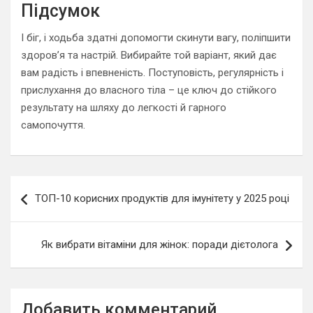
Підсумок
І біг, і ходьба здатні допомогти скинути вагу, поліпшити
здоров’я та настрій. Вибирайте той варіант, який дає
вам радість і впевненість. Поступовість, регулярність і
прислухання до власного тіла – це ключ до стійкого
результату на шляху до легкості й гарного
самопочуття.
Навигация
ТОП-10 корисних продуктів для імунітету у 2025 році
по
записям
Як вибрати вітаміни для жінок: поради дієтолога
Добавить комментарий