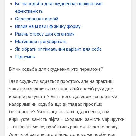
Біг чи ходьба для схуднення: порівнюємо
ефективність
Спалювання калорій
Вплив на м’язи і фізичну форму
Рівень стресу для організму
Мотивація і регулярність
Як обрати оптимальний варіант для себе
Підсумок
Біг чи ходьба для схуднення: хто переможе?
Ідея схуднути здається простою, але на практиці
завжди виникають питання: який спосіб руху дає
кращий результат? Біг із його драйвом і спаленими
калоріями чи ходьба, що виглядає простіше і
безпечніше? Уявіть, що на календарі весна, і ви
вирішуєте: замість ліфта – сходами, замість маршрутки
– пішки чи, може, пробігтись ранком навколо парку.
Але як обрати те, що дійсно допоможе позбутися