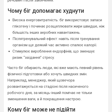
речовин і після закінчення.
Чому біг допомагає худнути
Висока енерговитратність: біг використовує запаси
глікогену і починає розщеплювати жири швидше, ніж
більшість інших аеробних навантажень.
Післятренувальний ефект: навіть після тренування
організм ще деякий час активно спалює калорії.
Стимулює вироблення ендорфінів, що зменшує
ризик “заїдання” стресу.
Часто біг обирають люди, які вже мають певний рівень
фізичної підготовки або хочуть швидких змін.
Наприклад, менеджер, який щовечора
розвантажується на стадіоні після насиченого
робочого дня, за місяць-інший помічає не тільки
зменшення ваги, а й покращення настрою.
Кому біг може не підійти