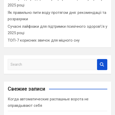
2025 році
Як правильно пити воду протягом дня: рекомендації та
розрахунки
Сучасні лайфхаки для підтримки психічного здоров\’я у
2025 році
ТОП-7 корисних звичок для міцного сну
S
e
a
r
c
Свежие записи
h
Когда автоматические распашные ворота не
оправдывают себя