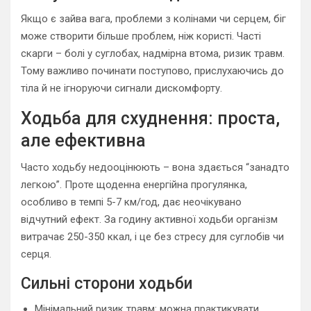
Якщо є зайва вага, проблеми з колінами чи серцем, біг
може створити більше проблем, ніж користі. Часті
скарги – болі у суглобах, надмірна втома, ризик травм.
Тому важливо починати поступово, прислухаючись до
тіла й не ігноруючи сигнали дискомфорту.
Ходьба для схуднення: проста,
але ефективна
Часто ходьбу недооцінюють – вона здається “занадто
легкою”. Проте щоденна енергійна прогулянка,
особливо в темпі 5-7 км/год, дає неочікувано
відчутний ефект. За годину активної ходьби організм
витрачає 250-350 ккал, і це без стресу для суглобів чи
серця.
Сильні сторони ходьби
Мінімальний ризик травм: можна практикувати