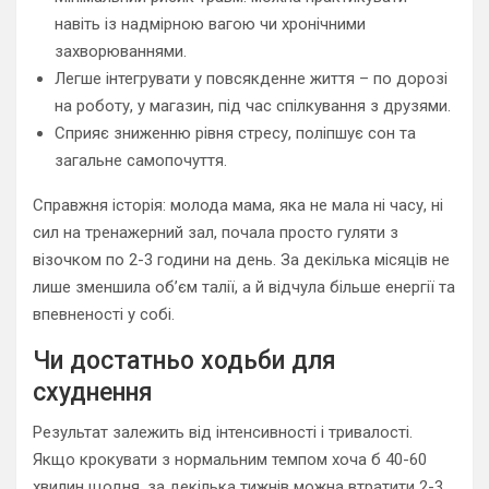
навіть із надмірною вагою чи хронічними
захворюваннями.
Легше інтегрувати у повсякденне життя – по дорозі
на роботу, у магазин, під час спілкування з друзями.
Сприяє зниженню рівня стресу, поліпшує сон та
загальне самопочуття.
Справжня історія: молода мама, яка не мала ні часу, ні
сил на тренажерний зал, почала просто гуляти з
візочком по 2-3 години на день. За декілька місяців не
лише зменшила об’єм талії, а й відчула більше енергії та
впевненості у собі.
Чи достатньо ходьби для
схуднення
Результат залежить від інтенсивності і тривалості.
Якщо крокувати з нормальним темпом хоча б 40-60
хвилин щодня, за декілька тижнів можна втратити 2-3