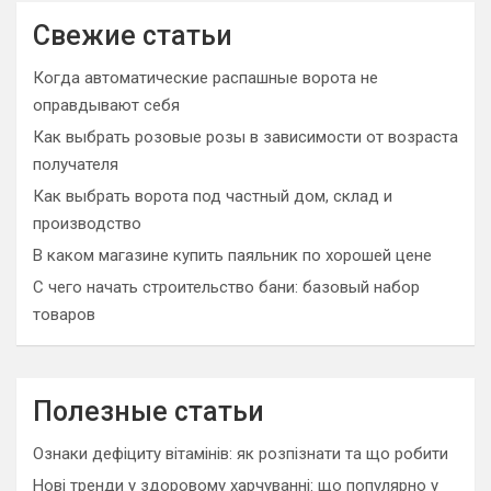
r
c
Свежие статьи
h
Когда автоматические распашные ворота не
оправдывают себя
Как выбрать розовые розы в зависимости от возраста
получателя
Как выбрать ворота под частный дом, склад и
производство
В каком магазине купить паяльник по хорошей цене
С чего начать строительство бани: базовый набор
товаров
Полезные статьи
Ознаки дефіциту вітамінів: як розпізнати та що робити
Нові тренди у здоровому харчуванні: що популярно у