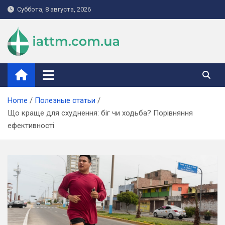
Skip
Суббота, 8 августа, 2026
to
content
iattm.com.ua
Home
Полезные статьи
Що краще для схуднення: біг чи ходьба? Порівняння
ефективності