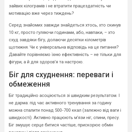
зайвих кілограмів і не втратити працездатність чи
мотивацію вже через тиждень?
Серед знайомих завжди знайдеться хтось, хто скинув
10 кг, просто гуляючи годинами, або, навпаки, – хто
схуд завдяки бігу, долаючи десятки кілометрів
щотижня. Чи є універсальна відповідь на це питання?
Давайте порівняємо їхню ефективність – не тільки для
фігури, а й для здоров’я та настрою.
Біг для схуднення: переваги і
обмеження
Біг традиційно асоціюється зі швидким результатом. І
не дарма: під час активного тренування за годину
можна спалити понад 500-700 ккал (залежно від ваги і
швидкості). Активно працюють м’язи ніг, спини, пресу.
Біг змушує серце битися частіше, прискорює обмін