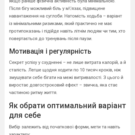
якщо раніше фізична активність була мінімальною.
Після бігу можливий біль у м\’язах, підвищене
навантаження на суглоби. Натомість ходьба – варіант
із мінімальними ризиками, який практично не має
протипоказань і підійде навіть літнім людям чи тим, хто
повертається до тренувань після паузи.
Мотивація і регулярність
Секрет успіху у схудненні – не лише витрата калорій, а й
сталість. Легше щодня ходити по 10 тисяч кроків, ніж
змушувати себе бігати на межі витривалості. З цього й
виростає довгостроковий ефект – звичка, яка стає
частиною ритму життя.
Як обрати оптимальний варіант
для себе
Вибір залежить від початкової форми, мети та навіть
характеру: