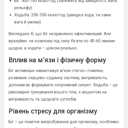
Біг: 500-700 ккал/год (залежить від швидкості, ваги,
рельєфу)
Ходьба: 250-350 ккал/год (швидка хода, та сама
вага й умови)
Виглядало б, що біг незрівнянно ефективніший. Але
врахуймо: не кожному під силу бігати по 40-60 хвилин
щодня, а ходити – цілком реально.
Вплив на м’язи і фізичну форму
Біг активніше навантажує м’язи стегон і гомілки,
розвиває серцево-судинну систему, витривалість,
допомагає формувати спортивний силует. Ходьба – це
рівномірне тренування всього тіла, з акцентом на
витривалість та здоров’я суглобів.
Рівень стресу для організму
Біг – це помітне випробування для організму, особливо