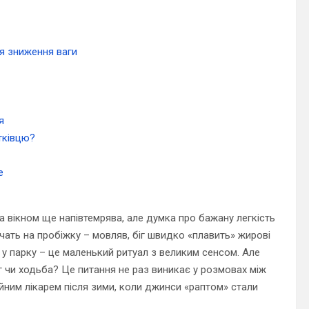
ля зниження ваги
я
тківцю?
е
а вікном ще напівтемрява, але думка про бажану легкість
 мчать на пробіжку – мовляв, біг швидко «плавить» жирові
а у парку – це маленький ритуал з великим сенсом. Але
іг чи ходьба? Це питання не раз виникає у розмовах між
мейним лікарем після зими, коли джинси «раптом» стали