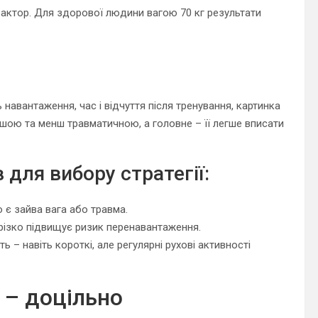
фактор. Для здорової людини вагою 70 кг результати
 навантаження, час і відчуття після тренування, картинка
шою та менш травматичною, а головне – її легше вписати
для вибору стратегії:
є зайва вага або травма.
 різко підвищує ризик перенавантаження.
ь – навіть короткі, але регулярні рухові активності
и – доцільно