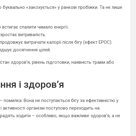
то буквально «закохується» у ранкові пробіжки. Та не лише
 встигає спалити чимало енергії.
зростає витривалість.
родовжує витрачати калорії після бігу (ефект EPOC).
идшує досягнення цілей.
тан здоров’я, рівень підготовки, наявність травм або
ня і здоров’я
 помилка. Вона не поступається бігу за ефективністю у
ої активності організм поступово переходить на
радять ходити – особливо, якщо важливе здоров’я, а не