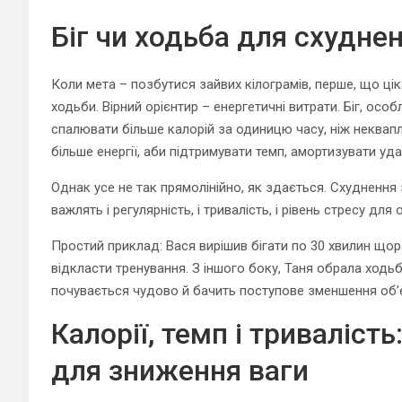
Біг чи ходьба для схуднен
Коли мета – позбутися зайвих кілограмів, перше, що ціка
ходьби. Вірний орієнтир – енергетичні витрати. Біг, осо
спалювати більше калорій за одиницю часу, ніж неквапл
більше енергії, аби підтримувати темп, амортизувати уда
Однак усе не так прямолінійно, як здається. Схуднення
важлять і регулярність, і тривалість, і рівень стресу для 
Простий приклад: Вася вирішив бігати по 30 хвилин щора
відкласти тренування. З іншого боку, Таня обрала ходь
почувається чудово й бачить поступове зменшення об’єм
Калорії, темп і триваліст
для зниження ваги