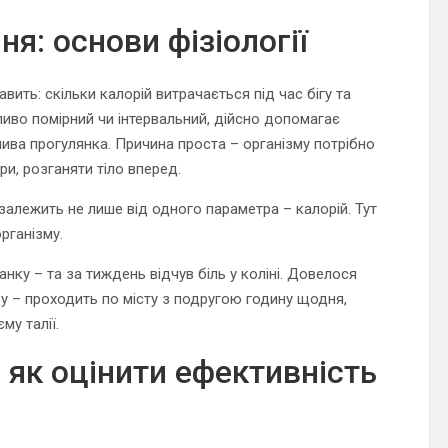
ня: основи фізіології
вить: скільки калорій витрачається під час бігу та
бливо помірний чи інтервальний, дійсно допомагає
ива прогулянка. Причина проста – організму потрібно
ри, розганяти тіло вперед.
 залежить не лише від одного параметра – калорій. Тут
організму.
нку – та за тиждень відчув біль у коліні. Довелося
бу – проходить по місту з подругою годину щодня,
у талії.
ь: як оцінити ефективність