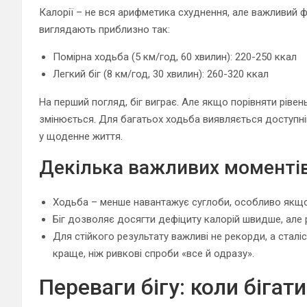
Калорії – не вся арифметика схуднення, але важливий 
виглядають приблизно так:
Помірна ходьба (5 км/год, 60 хвилин): 220-250 ккал
Легкий біг (8 км/год, 30 хвилин): 260-320 ккал
На перший погляд, біг виграє. Але якщо порівняти рівень
змінюється. Для багатьох ходьба виявляється доступні
у щоденне життя.
Декілька важливих моментів 
Ходьба – менше навантажує суглоби, особливо якщо 
Біг дозволяє досягти дефіциту калорій швидше, але
Для стійкого результату важливі не рекорди, а сталіст
краще, ніж ривкові спроби «все й одразу».
Переваги бігу: коли бігат