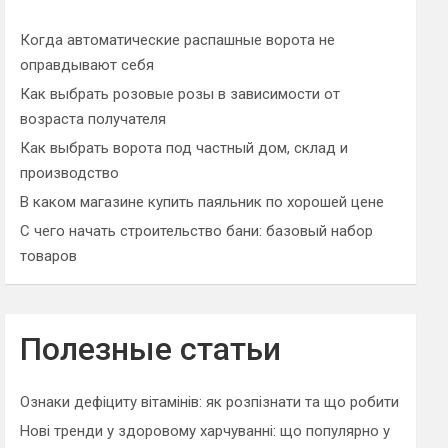
h
Когда автоматические распашные ворота не
оправдывают себя
Как выбрать розовые розы в зависимости от
возраста получателя
Как выбрать ворота под частный дом, склад и
производство
В каком магазине купить паяльник по хорошей цене
С чего начать строительство бани: базовый набор
товаров
Полезные статьи
Ознаки дефіциту вітамінів: як розпізнати та що робити
Нові тренди у здоровому харчуванні: що популярно у