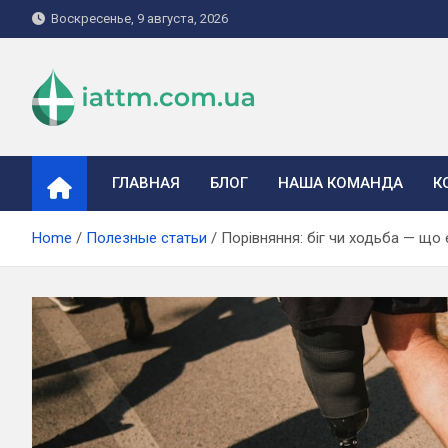
Skip
Воскресенье, 9 августа, 2026
to
content
iattm.com.ua
ГЛАВНАЯ
БЛОГ
НАША КОМАНДА
К
Home
Полезные статьи
Порівняння: біг чи ходьба — що