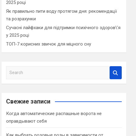
2025 році
Як правильно пити воду протягом дня: рекомендації
та розрахунки
Сучасні лайфхаки для підтримки психічного здоров\’я
у 2025 році
ТОП-7 корисних звичок для міцного сну
S
e
a
r
c
Свежие записи
h
Когда автоматические распашные ворота не
оправдывают себя
Как выбрать розовые розы в зависимости от