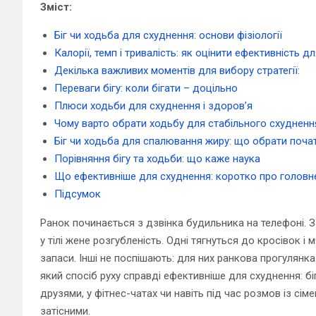
Зміст:
Біг чи ходьба для схуднення: основи фізіології
Калорії, темп і тривалість: як оцінити ефективність д
Декілька важливих моментів для вибору стратегії:
Переваги бігу: коли бігати – доцільно
Плюси ходьби для схуднення і здоров’я
Чому варто обрати ходьбу для стабільного схудненн
Біг чи ходьба для спалювання жиру: що обрати поча
Порівняння бігу та ходьби: що каже наука
Що ефективніше для схуднення: коротко про головн
Підсумок
Ранок починається з дзвінка будильника на телефоні. З
у тілі жене розгубленість. Одні тягнуться до кросівок і
запаси. Інші не поспішають: для них ранкова прогулянк
який спосіб руху справді ефективніше для схуднення: б
друзями, у фітнес-чатах чи навіть під час розмов із сі
затісними.