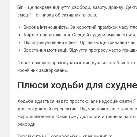
Біг – це яскраве відчуття свободи, азарту, драйву. Дех
емоції – є і низка об’єктивних плюсів:
Висока інтенсивність. За короткий проміжок часу тіло
Кардіо-навантаження. Серце й судини зміцнюються, 
Післятренувальний ефект. Організм ще тривалий час п
Зростання мотивації. Відчуття прогресу часто пришв
Однак важливо враховувати індивідуальні особливості: с
хронічних захворювань.
Плюси ходьби для схуднен
Ходьба здається надто простою, але недооцінювати її –
довгостроковій перспективі. Під час м’якої, але тривал
жироспалювання. Саме тому дієтологи й тренери часто 
рекорди.
Типові ситуації, коли ходьба – кращий вибір: