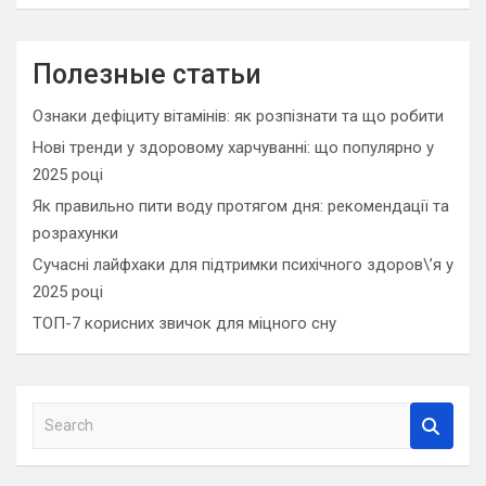
Полезные статьи
Ознаки дефіциту вітамінів: як розпізнати та що робити
Нові тренди у здоровому харчуванні: що популярно у
2025 році
Як правильно пити воду протягом дня: рекомендації та
розрахунки
Сучасні лайфхаки для підтримки психічного здоров\’я у
2025 році
ТОП-7 корисних звичок для міцного сну
S
e
a