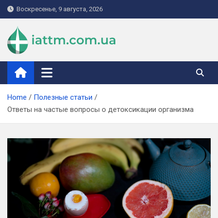
Skip
Воскресенье, 9 августа, 2026
to
content
iattm.com.ua
Home
Полезные статьи
Ответы на частые вопросы о детоксикации организма