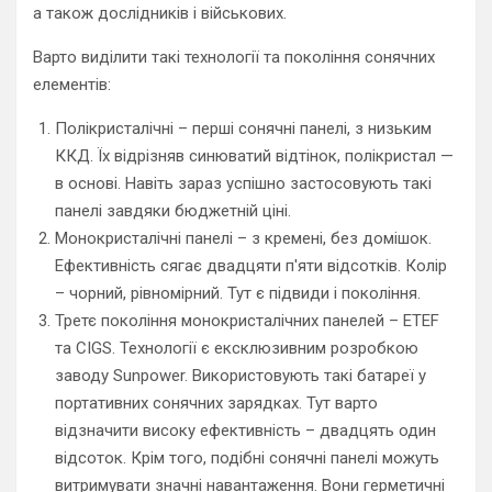
а також дослідників і військових.
Варто виділити такі технології та покоління сонячних
елементів:
Полікристалічні – перші сонячні панелі, з низьким
ККД. Їх відрізняв синюватий відтінок, полікристал —
в основі. Навіть зараз успішно застосовують такі
панелі завдяки бюджетній ціні.
Монокристалічні панелі – з кремені, без домішок.
Ефективність сягає двадцяти п'яти відсотків. Колір
– чорний, рівномірний. Тут є підвиди і покоління.
Третє покоління монокристалічних панелей – ETEF
та CIGS. Технології є ексклюзивним розробкою
заводу Sunpower. Використовують такі батареї у
портативних сонячних зарядках. Тут варто
відзначити високу ефективність – двадцять один
відсоток. Крім того, подібні сонячні панелі можуть
витримувати значні навантаження. Вони герметичні