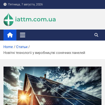
Skip
Пятница, 7 августа, 2026
to
content
iattm.com.ua
Home
Статьи
Новітні технології у виробництві сонячних панелей