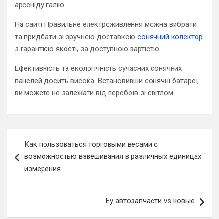
арсеніду галію.
На сайті Правильне електроживлення можна вибрати
та придбати зі зручною доставкою
сонячний колектор
з гарантією якості, за доступною вартістю.
Ефективність та екологічність сучасних сонячних
панелей досить висока. Встановивши сонячні батареї,
ви можете не залежати від перебоїв зі світлом.
Навигация
Как пользоваться торговыми весами с
по
возможностью взвешивания в различных единицах
записям
измерения
Бу автозапчасти vs новые