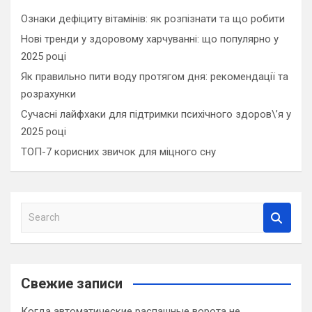
Ознаки дефіциту вітамінів: як розпізнати та що робити
Нові тренди у здоровому харчуванні: що популярно у
2025 році
Як правильно пити воду протягом дня: рекомендації та
розрахунки
Сучасні лайфхаки для підтримки психічного здоров\’я у
2025 році
ТОП-7 корисних звичок для міцного сну
S
e
a
r
c
Свежие записи
h
Когда автоматические распашные ворота не