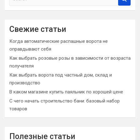
e
a
r
c
Свежие статьи
h
Когда автоматические распашные ворота не
оправдывают себя
Как выбрать розовые розы в зависимости от возраста
получателя
Как выбрать ворота под частный дом, склад и
производство
В каком магазине купить паяльник по хорошей цене
С чего начать строительство бани: базовый набор
товаров
Полезные статьи