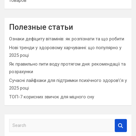
товаров
Полезные статьи
Ознаки дефіциту вітамінів: як розпізнати та що робити
Нові тренди у здоровому харчуванні: що популярно у
2025 році
Як правильно пити воду протягом дня: рекомендації та
розрахунки
Сучасні лайфхаки для підтримки психічного здоров\’я у
2025 році
ТОП-7 корисних звичок для міцного сну
S
e