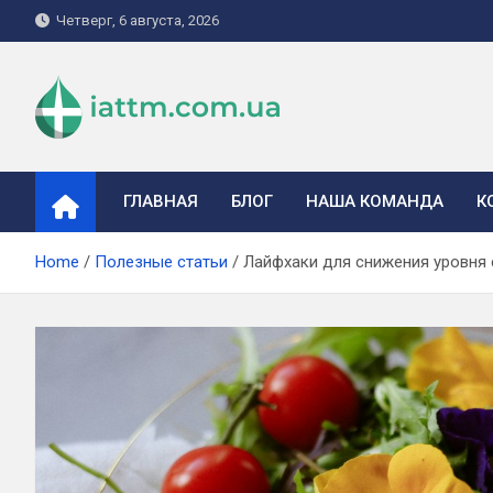
Skip
Четверг, 6 августа, 2026
to
content
iattm.com.ua
ГЛАВНАЯ
БЛОГ
НАША КОМАНДА
К
Home
Полезные статьи
Лайфхаки для снижения уровня 