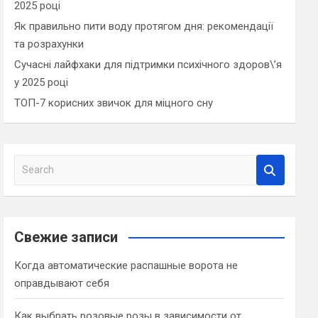
2025 році
Як правильно пити воду протягом дня: рекомендації
та розрахунки
Сучасні лайфхаки для підтримки психічного здоров\’я
у 2025 році
ТОП-7 корисних звичок для міцного сну
S
e
a
r
c
Свежие записи
h
Когда автоматические распашные ворота не
оправдывают себя
Как выбрать розовые розы в зависимости от