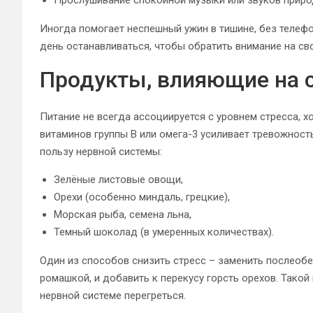
Прослушивание спокойной музыки или звуков приро
Иногда помогает неспешный ужин в тишине, без телефо
день останавливаться, чтобы обратить внимание на св
Продукты, влияющие на 
Питание не всегда ассоциируется с уровнем стресса, х
витаминов группы B или омега-3 усиливает тревожност
пользу нервной системы:
Зелёные листовые овощи,
Орехи (особенно миндаль, грецкие),
Морская рыба, семена льна,
Темный шоколад (в умеренных количествах).
Один из способов снизить стресс – заменить послеобе
ромашкой, и добавить к перекусу горсть орехов. Тако
нервной системе перегреться.