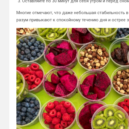
Оставляйте по 30 минут для себя утром и перед сно
Многие отмечают, что даже небольшая стабильность в 
разум привыкают к спокойному течению дня и острее з