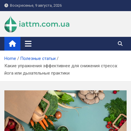
Skip
Воскресенье, 9 августа, 2026
to
content
iattm.com.ua
Home
Полезные статьи
Какие упражнения эффективнее для снижения стресса:
йога или дыхательные практики