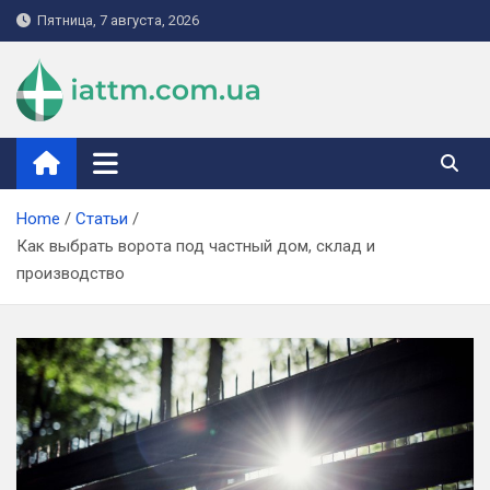
Skip
Пятница, 7 августа, 2026
to
content
iattm.com.ua
Home
Статьи
Как выбрать ворота под частный дом, склад и
производство