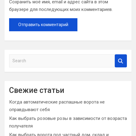
Сохранить моё имя, email и адрес сайта в этом
браузере для последующих моих комментариев.
S
e
a
r
c
Свежие статьи
h
Когда автоматические распашные ворота не
оправдывают себя
Как выбрать розовые розы в зависимости от возраста
получателя
Как выбрать ворота под частный дом, склад и