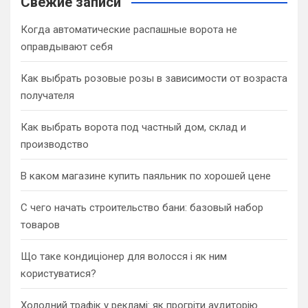
Свежие записи
h
Когда автоматические распашные ворота не
оправдывают себя
Как выбрать розовые розы в зависимости от возраста
получателя
Как выбрать ворота под частный дом, склад и
производство
В каком магазине купить паяльник по хорошей цене
С чего начать строительство бани: базовый набор
товаров
Що таке кондиціонер для волосся і як ним
користуватися?
Холодний трафік у рекламі: як прогріти аудиторію