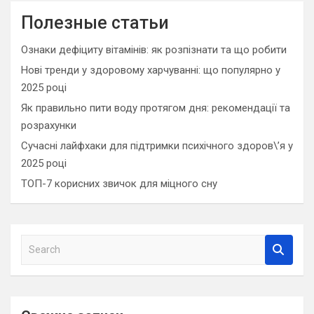
Полезные статьи
Ознаки дефіциту вітамінів: як розпізнати та що робити
Нові тренди у здоровому харчуванні: що популярно у
2025 році
Як правильно пити воду протягом дня: рекомендації та
розрахунки
Сучасні лайфхаки для підтримки психічного здоров\’я у
2025 році
ТОП-7 корисних звичок для міцного сну
S
e
a
r
c