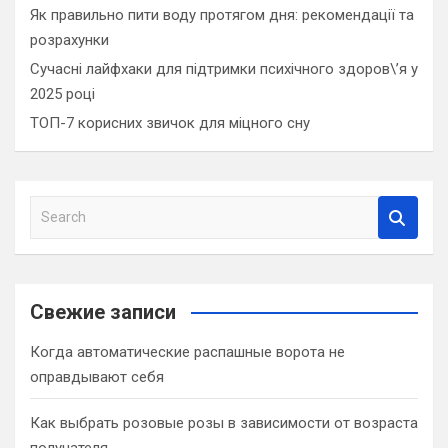
Як правильно пити воду протягом дня: рекомендації та
розрахунки
Сучасні лайфхаки для підтримки психічного здоров\’я у
2025 році
ТОП-7 корисних звичок для міцного сну
S
e
a
r
c
Свежие записи
h
Когда автоматические распашные ворота не
оправдывают себя
Как выбрать розовые розы в зависимости от возраста