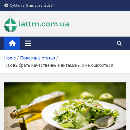
Skip
Суббота, 8 августа, 2026
to
content
iattm.com.ua
Home
Полезные статьи
Как выбрать качественные витамины и не ошибиться