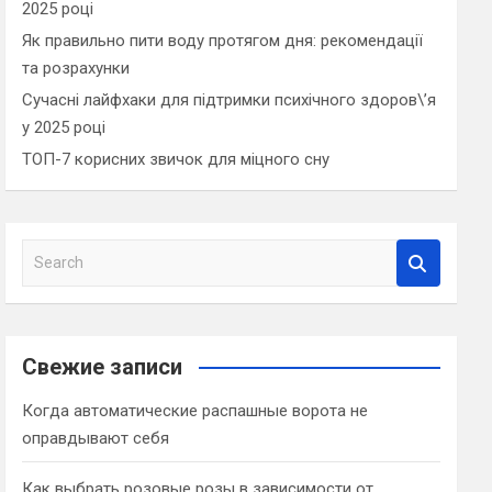
2025 році
Як правильно пити воду протягом дня: рекомендації
та розрахунки
Сучасні лайфхаки для підтримки психічного здоров\’я
у 2025 році
ТОП-7 корисних звичок для міцного сну
S
e
a
r
c
Свежие записи
h
Когда автоматические распашные ворота не
оправдывают себя
Как выбрать розовые розы в зависимости от