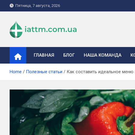
Skip
Пятница, 7 августа, 2026
to
content
iattm.com.ua
ГЛАВНАЯ
БЛОГ
НАША КОМАНДА
К
Home
Полезные статьи
Как составить идеальное меню 