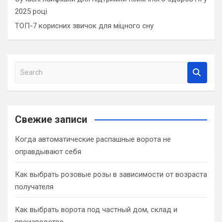
2025 році
ТОП-7 корисних звичок для міцного сну
S
e
a
r
c
Свежие записи
h
Когда автоматические распашные ворота не
оправдывают себя
Как выбрать розовые розы в зависимости от возраста
получателя
Как выбрать ворота под частный дом, склад и
производство