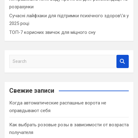
розрахунки
Сучасні лайфхаки для підтримки психічного здоров\’я у
2025 році
ТОП-7 корисних звичок для міцного сну
S
e
a
r
c
Свежие записи
h
Когда автоматические распашные ворота не
оправдывают себя
Как выбрать розовые розы в зависимости от возраста
получателя