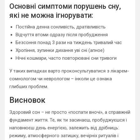
Основні симптоми порушень сну,
які не можна ігнорувати:
Постійна денна сонливість, дратівливість
Відчуття втоми одразу після пробудження
Безсоння понад 3 рази на тиждень тривалий час
Хропіння, зупинки дихання уві сні (апное)
Нічні кошмари, часто повторювані сни тривоги
У таких випадках варто проконсультуватися з лікарем-
сомнологом чи неврологом – інколи це ознака
глибших проблем.
Висновок
Здоровий сон – не просто «поспати вночі», а справжній
фундамент життя. Те, як ти засинаєш, пробуджуєшся і
наповнюєш день енергією, залежить від дрібниць:
режиму, атмосферного затишку, вечірніх ритуалів і