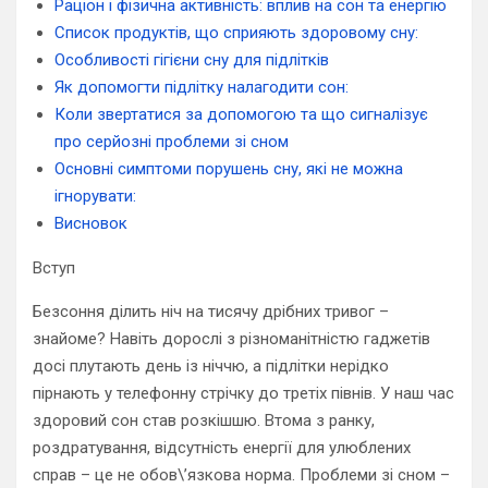
Раціон і фізична активність: вплив на сон та енергію
Список продуктів, що сприяють здоровому сну:
Особливості гігієни сну для підлітків
Як допомогти підлітку налагодити сон:
Коли звертатися за допомогою та що сигналізує
про серйозні проблеми зі сном
Основні симптоми порушень сну, які не можна
ігнорувати:
Висновок
Вступ
Безсоння ділить ніч на тисячу дрібних тривог –
знайоме? Навіть дорослі з різноманітністю гаджетів
досі плутають день із ніччю, а підлітки нерідко
пірнають у телефонну стрічку до третіх півнів. У наш час
здоровий сон став розкішшю. Втома з ранку,
роздратування, відсутність енергії для улюблених
справ – це не обов\’язкова норма. Проблеми зі сном –