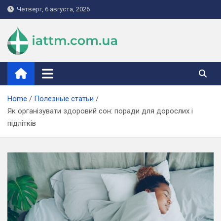
Skip
Четверг, 6 августа, 2026
to
content
iattm.com.ua
Home
Полезные статьи
Як організувати здоровий сон: поради для дорослих і
підлітків