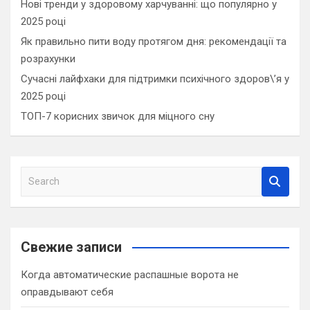
Нові тренди у здоровому харчуванні: що популярно у
2025 році
Як правильно пити воду протягом дня: рекомендації та
розрахунки
Сучасні лайфхаки для підтримки психічного здоров\’я у
2025 році
ТОП-7 корисних звичок для міцного сну
S
e
a
r
c
Свежие записи
h
Когда автоматические распашные ворота не
оправдывают себя