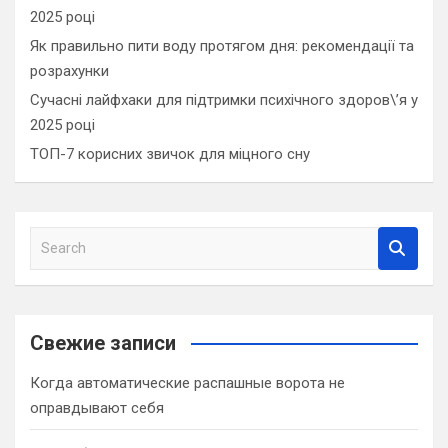
2025 році
Як правильно пити воду протягом дня: рекомендації та
розрахунки
Сучасні лайфхаки для підтримки психічного здоров\’я у
2025 році
ТОП-7 корисних звичок для міцного сну
S
e
a
r
c
Свежие записи
h
Когда автоматические распашные ворота не
оправдывают себя