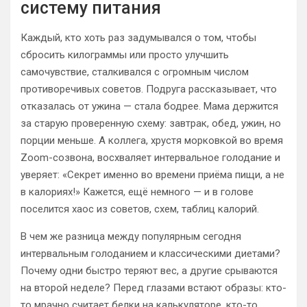
систему питания
Каждый, кто хоть раз задумывался о том, чтобы
сбросить килограммы или просто улучшить
самочувствие, сталкивался с огромным числом
противоречивых советов. Подруга рассказывает, что
отказалась от ужина — стала бодрее. Мама держится
за старую проверенную схему: завтрак, обед, ужин, но
порции меньше. А коллега, хрустя морковкой во время
Zoom-созвона, восхваляет интервальное голодание и
уверяет: «Секрет именно во времени приёма пищи, а не
в калориях!» Кажется, ещё немного — и в голове
поселится хаос из советов, схем, таблиц калорий.
В чем же разница между популярным сегодня
интервальным голоданием и классическими диетами?
Почему одни быстро теряют вес, а другие срываются
на второй неделе? Перед глазами встают образы: кто-
то мрачно считает белки на калькуляторе, кто-то