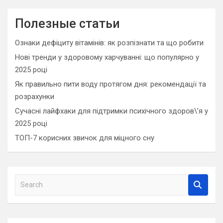
Полезные статьи
Ознаки дефіциту вітамінів: як розпізнати та що робити
Нові тренди у здоровому харчуванні: що популярно у
2025 році
Як правильно пити воду протягом дня: рекомендації та
розрахунки
Сучасні лайфхаки для підтримки психічного здоров\’я у
2025 році
ТОП-7 корисних звичок для міцного сну
S
e
a
r