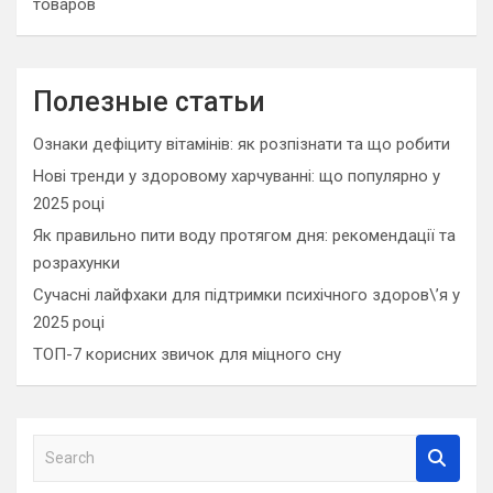
товаров
Полезные статьи
Ознаки дефіциту вітамінів: як розпізнати та що робити
Нові тренди у здоровому харчуванні: що популярно у
2025 році
Як правильно пити воду протягом дня: рекомендації та
розрахунки
Сучасні лайфхаки для підтримки психічного здоров\’я у
2025 році
ТОП-7 корисних звичок для міцного сну
S
e